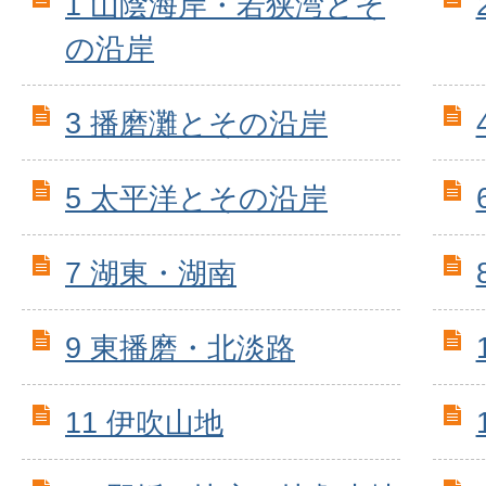
1 山陰海岸・若狭湾とそ
の沿岸
3 播磨灘とその沿岸
5 太平洋とその沿岸
7 湖東・湖南
9 東播磨・北淡路
11 伊吹山地