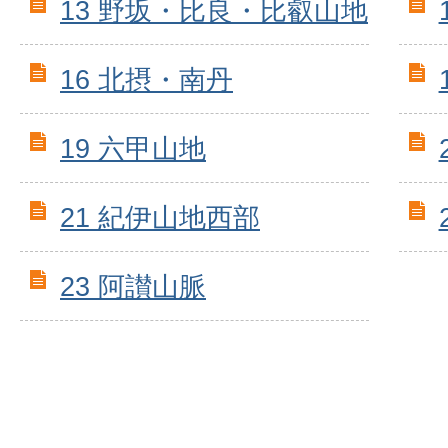
13 野坂・比良・比叡山地
16 北摂・南丹
19 六甲山地
21 紀伊山地西部
23 阿讃山脈