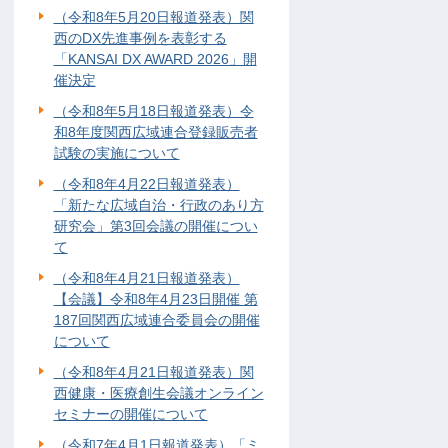
（令和8年5月20日報道発表）関
西のDX先進事例を表彰する
「KANSAI DX AWARD 2026」開
催決定
（令和8年5月18日報道発表）令
和8年度関西広域連合登録販売者
試験の実施について
（令和8年4月22日報道発表）
「新たな広域自治・行政のあり方
研究会」第3回会議の開催につい
て
（令和8年4月21日報道発表）
【会議】令和8年4月23日開催 第
187回関西広域連合委員会の開催
について
（令和8年4月21日報道発表）関
西健康・医療創生会議オンライン
セミナーの開催について
（令和7年4月1日報道発表）「ミ