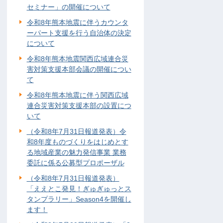
セミナー」の開催について
令和8年熊本地震に伴うカウンタ
ーパート支援を行う自治体の決定
について
令和8年熊本地震関西広域連合災
害対策支援本部会議の開催につい
て
令和8年熊本地震に伴う関西広域
連合災害対策支援本部の設置につ
いて
（令和8年7月31日報道発表）令
和8年度ものづくりをはじめとす
る地域産業の魅力発信事業 業務
委託に係る公募型プロポーザル
（令和8年7月31日報道発表）
「ええとこ発見！ぎゅぎゅっとス
タンプラリー」Season4を開催し
ます！