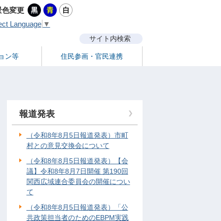
景色変更
ect Language
▼
サイト内検索
ョン等
住民参画・官民連携
報道発表
（令和8年8月5日報道発表）市町
村との意見交換会について
（令和8年8月5日報道発表）【会
議】令和8年8月7日開催 第190回
関西広域連合委員会の開催につい
て
（令和8年8月5日報道発表）「公
共政策担当者のためのEBPM実践