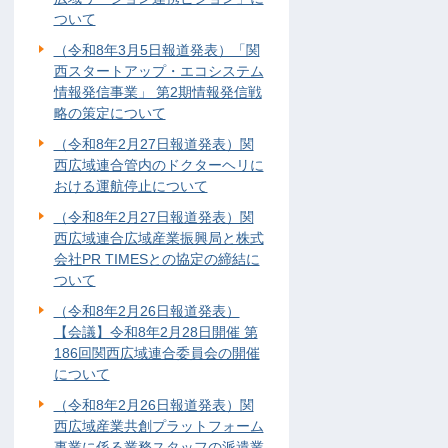
ついて
（令和8年3月5日報道発表）「関
西スタートアップ・エコシステム
情報発信事業」 第2期情報発信戦
略の策定について
（令和8年2月27日報道発表）関
西広域連合管内のドクターヘリに
おける運航停止について
（令和8年2月27日報道発表）関
西広域連合広域産業振興局と株式
会社PR TIMESとの協定の締結に
ついて
（令和8年2月26日報道発表）
【会議】令和8年2月28日開催 第
186回関西広域連合委員会の開催
について
（令和8年2月26日報道発表）関
⻄広域産業共創プラットフォーム
事業に係る業務スタッフの派遣業