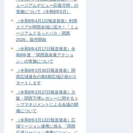
ュージアムデビュー応援月間」の
実施について（令和8年5月）
（令和8年4月1日報道発表）利用
エリアが関西全域に拡大！「ミュ
ージアムぐるっとパス・関西
2026」販売開始
（令和8年4月17日報道発表）令
和8年度 「関西脱炭素アクショ
ン」の実施について
（令和8年3月30日報道発表）関
西広域連合の第6期広域計画がス
タートします
（令和8年3月27日報道発表）大
阪・関西万博レガシーに関するト
ップマネジメントによる会議の開
催について
（令和8年3月13日報道発表）広
域リージョン連携に係る 「関西
広域リージョン連携ビジョン」に