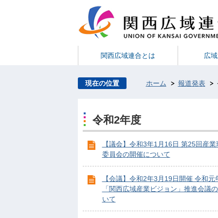
関西広域連合とは
広域
現在の位置
ホーム
報道発表
令和2年度
【議会】令和3年1月16日 第25回産
委員会の開催について
【会議】令和2年3月19日開催 令和元
「関西広域産業ビジョン」推進会議の
いて