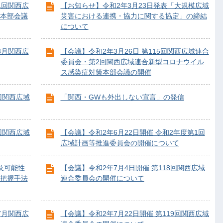
1回関西広
【お知らせ】令和2年3月23日発表「大規模広域
本部会議
災害における連携・協力に関する協定」の締結
について
3月関西広
【会議】令和2年3月26日 第115回関西広域連合
委員会・第2回関西広域連合新型コロナウイル
ス感染症対策本部会議の開催
回関西広域
「関西・GWも外出しない宣言」の発信
回関西広域
【会議】令和2年6月22日開催 令和2年度第1回
広域計画等推進委員会の開催について
及可能性
【会議】令和2年7月4日開催 第118回関西広域
把握手法
連合委員会の開催について
7月関西広
【会議】令和2年7月22日開催 第119回関西広域