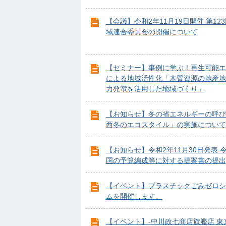
【会議】令和2年11月19日開催 第12
域連合委員会の開催について
【セミナー】事例に学ぶ！再生可能エ
による地域活性化「木質資源の地産地
力発電を活用した地域づくり」
【お知らせ】冬の省エネルギーの呼び
西冬のエコスタイル」の実施について
【お知らせ】令和2年11月30日発表 
国の予算編成等に対する提案書の提出
【イベント】プラスチックごみゼロシ
ムを開催します。
【イベント】-中川政七商店旗艦店 東