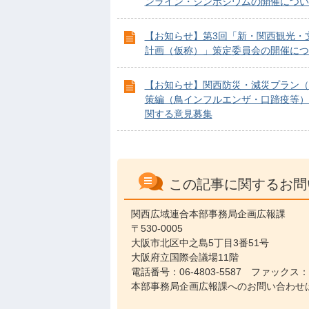
ンライン・シンポジウムの開催につい
【お知らせ】第3回「新・関西観光・
計画（仮称）」策定委員会の開催につ
【お知らせ】関西防災・減災プラン（
策編（鳥インフルエンザ・口蹄疫等）
関する意見募集
この記事に関するお問
関西広域連合本部事務局企画広報課
〒530-0005
大阪市北区中之島5丁目3番51号
大阪府立国際会議場11階
電話番号：06-4803-5587 ファックス：06
本部事務局企画広報課へのお問い合わせ