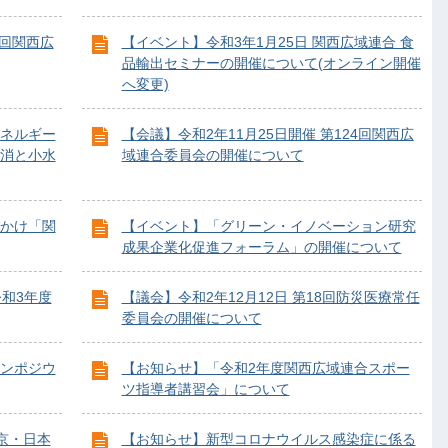
3回関西広
【イベント】令和3年1月25日 関西広域連合 食
品輸出セミナーの開催について(オンライン開催
へ変更)
ネルギー
【会議】令和2年11月25日開催 第124回関西広
消と小水
域連合委員会の開催について
かけ「関
【イベント】「グリーン・イノベーション研究
成果企業化促進フォーラム」の開催について
令和3年度
【議会】令和2年12月12日 第18回防災医療常任
委員会の開催について
ンポジウ
【お知らせ】「令和2年度関西広域連合スポー
ツ指導者講習会」について
京・日本
【お知らせ】新型コロナウイルス感染症に係る