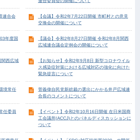
連合委員会の開催について
済連合会
【会議】令和2年7月22日開催 市町村との意見
交換会の開催について
和3年度国
【議会】令和2年8月27日開催 令和2年8月関西
広域連合議会定例会の開催について
回関西広域
【お知らせ】令和2年9月8日 新型コロナウイル
ス感染症対策における広域対応の強化に向けた
緊急提言について
業環境常任
菅義偉自民党新総裁の選出にかかる井戸広域連
合長のコメントについて
務常任委員
【イベント】令和2年10月16日開催 在日米国商
工会議所(ACCJ)とのパネルディスカッションに
ついて