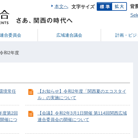
本文へ
背
文字サイズ
Sel
連合委員会
広域連合議会
計画・ビジ
令和2年度
業環境常任
【お知らせ】令和2年度「関西夏のエコスタイ
ル」の実施について
年度第2回
【会議】令和2年3月1日開催 第114回関西広域
開催につ
連合委員会の開催について