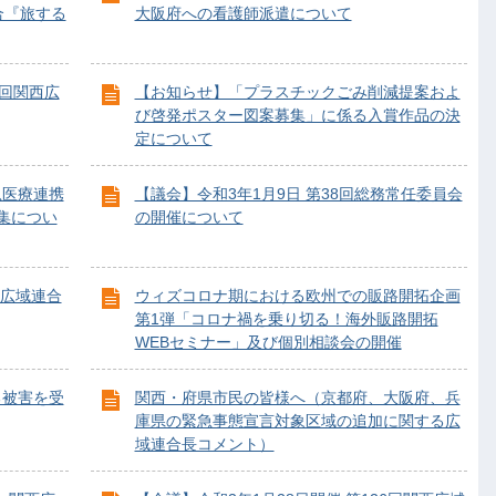
合『旅する
大阪府への看護師派遣について
5回関西広
【お知らせ】「プラスチックごみ削減提案およ
び啓発ポスター図案募集」に係る入賞作品の決
定について
急医療連携
【議会】令和3年1月9日 第38回総務常任委員会
集につい
の開催について
広域連合
ウィズコロナ期における欧州での販路開拓企画
第1弾「コロナ禍を乗り切る！海外販路開拓
WEBセミナー」及び個別相談会の開催
る被害を受
関西・府県市民の皆様へ（京都府、大阪府、兵
庫県の緊急事態宣言対象区域の追加に関する広
域連合長コメント）