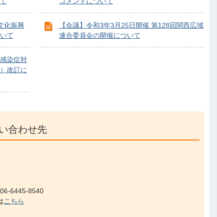
て
コメントについて
文化振興
【会議】令和3年3月25日開催 第128回関西広域
いて
連合委員会の開催について
感染症対
）改訂に
い合わせ先
-6445-8540
は
こちら