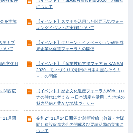
災医療常任
【イベント】「SDGs対応技術展2020」の開催
について
会を実施
【イベント】スマホを活用した関西元気ウォー
キングイベントの実施について
ステナブ
【イベント】グリーン・イノベーション研究成
について
果企業化促進フォーラムの開催
関西文化月
【イベント】「産業技術支援フェア in KANSAI
2020－モノづくりで明日の日本を照らそう！
－」の開催
2回関西広
【イベント】歴史文化遺産フォーラムWith コロ
ナの時代に考える ～日本遺産を活用した地域の
魅力発信と豊かな地域づくり～
年11月関
令和2年11月24日開催 北陸新幹線（敦賀・大阪
間）建設促進大会の開催及び要請活動の実施に
ついて