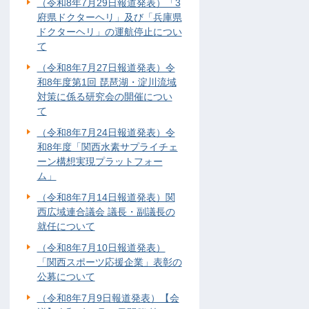
（令和8年7月29日報道発表）「3
府県ドクターヘリ」及び「兵庫県
ドクターヘリ」の運航停止につい
て
（令和8年7月27日報道発表）令
和8年度第1回 琵琶湖・淀川流域
対策に係る研究会の開催につい
て
（令和8年7月24日報道発表）令
和8年度「関西水素サプライチェ
ーン構想実現プラットフォー
ム」
（令和8年7月14日報道発表）関
西広域連合議会 議長・副議長の
就任について
（令和8年7月10日報道発表）
「関西スポーツ応援企業」表彰の
公募について
（令和8年7月9日報道発表）【会