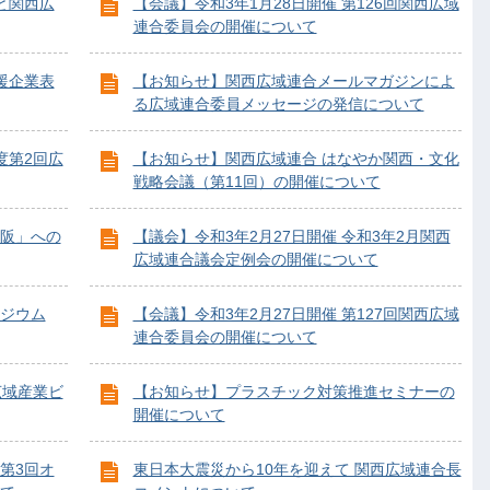
と関西広
【会議】令和3年1月28日開催 第126回関西広域
連合委員会の開催について
援企業表
【お知らせ】関西広域連合メールマガジンによ
る広域連合委員メッセージの発信について
度第2回広
【お知らせ】関西広域連合 はなやか関西・文化
戦略会議（第11回）の開催について
阪」への
【議会】令和3年2月27日開催 令和3年2月関西
広域連合議会定例会の開催について
ジウム
【会議】令和3年2月27日開催 第127回関西広域
連合委員会の開催について
広域産業ビ
【お知らせ】プラスチック対策推進セミナーの
開催について
第3回オ
東日本大震災から10年を迎えて 関西広域連合長