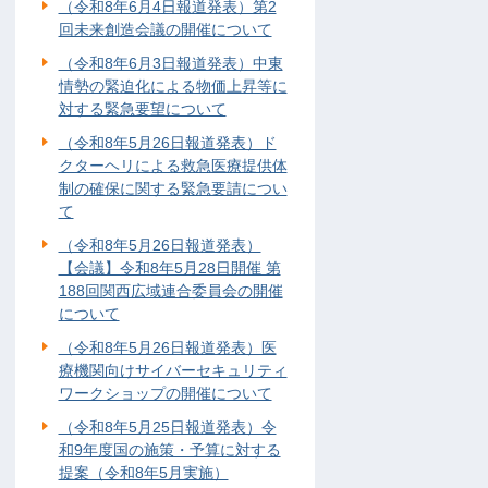
（令和8年6月4日報道発表）第2
回未来創造会議の開催について
（令和8年6月3日報道発表）中東
情勢の緊迫化による物価上昇等に
対する緊急要望について
（令和8年5月26日報道発表）ド
クターヘリによる救急医療提供体
制の確保に関する緊急要請につい
て
（令和8年5月26日報道発表）
【会議】令和8年5月28日開催 第
188回関西広域連合委員会の開催
について
（令和8年5月26日報道発表）医
療機関向けサイバーセキュリティ
ワークショップの開催について
（令和8年5月25日報道発表）令
和9年度国の施策・予算に対する
提案（令和8年5月実施）