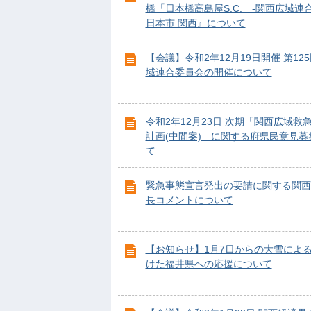
橋「日本橋高島屋S.C.」-関西広域連
日本市 関西』について
【会議】令和2年12月19日開催 第12
域連合委員会の開催について
令和2年12月23日 次期「関西広域救
計画(中間案)」に関する府県民意見募
て
緊急事態宣言発出の要請に関する関西
長コメントについて
【お知らせ】1月7日からの大雪によ
けた福井県への応援について