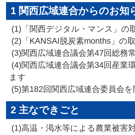
1 関西広域連合からのお知
(1)「関西デジタル・マンス」の
(2)「KANSAI脱炭素months
(3)関西広域連合議会第47回総
(4)関西広域連合議会第34回産
ます
(5)第182回関西広域連合委員会
2 主なできごと
(1)高温・渇水等による農業被害