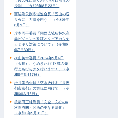
市民の死に寄り添う地方自治体の
役割」（令和6年8月23日）
西脇隆俊副広域連合長「五山の送
り火に、万博を想う」 （令和6年
8月9日）
岸本周平委員「関西広域農林水産
業ビジョンの改訂とクビアカツヤ
カミキリ対策について」（令和6
年7月30日）
横山英幸委員「2024年9月6日
（金曜）、うめきた2期区域の先
行まちびらきを行います！」（令
和6年6月17日）
松井孝治委員「突き抜ける『世界
都市京都』の実現に向けて」（令
和6年6月6日）
後藤田正純委員「安全・安心の4
次医療圏・関西の更なる深化」
（令和6年5月31日）