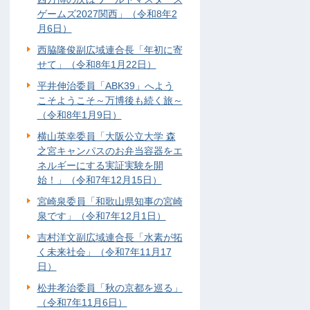
ゲームズ2027関西」（令和8年2
月6日）
西脇隆俊副広域連合長「年初に寄
せて」（令和8年1月22日）
平井伸治委員「ABK39」へよう
こそようこそ～万博後も続く旅～
（令和8年1月9日）
横山英幸委員「大阪公立大学 森
之宮キャンパスのお弁当容器をエ
ネルギーにする実証実験を開
始！」（令和7年12月15日）
宮崎泉委員「和歌山県知事の宮崎
泉です」（令和7年12月1日）
吉村洋文副広域連合長「水素が拓
く未来社会」（令和7年11月17
日）
松井孝治委員「秋の京都を巡る」
（令和7年11月6日）