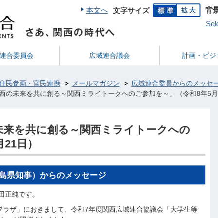
本文へ
背
文字サイズ
Sel
連合委員会
広域連合議会
計画・ビジ
住民参画・官民連携
メールマガジン
広域連合委員からのメッセ
西の未来を共に創る～関西ミライトークへのご参加を～」（令和8年5月
未来を共に創る～関西ミライトークへの
21日）
徳島県知事）からのメッセージ
田正純です。
プラザ」におきまして、令和7年度関西広域連合協議会「大学生等