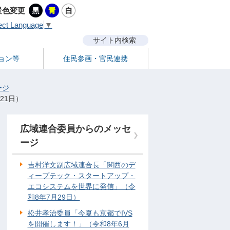
景色変更
ect Language
▼
サイト内検索
ョン等
住民参画・官民連携
ージ
21日）
広域連合委員からのメッセ
ージ
吉村洋文副広域連合長「関西のデ
ィープテック・スタートアップ・
エコシステムを世界に発信」（令
和8年7月29日）
松井孝治委員「今夏も京都でIVS
を開催します！」（令和8年6月