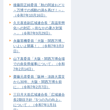
後藤田正純委員「秋の阿波おどり
～万博での感動の渦を再び！～」
（令和7年10月16日）
久元喜造副広域連合長「高温常態
化への対応 ～街なかの暑さ対策
～」（令和7年9月29日）
永藤英機委員「大阪・関西万博、
いよいよ開幕！」（令和7年3月3
日）
山下真委員「大阪・関西万博会場
での奈良県催事について」（令和
7年2月14日）
齋藤元彦委員「阪神・淡路大震災
から30年、大阪・関西万博を前
に」（令和7年2月7日）
三日月大造広域連合長「広域連合
長2期目方針『5つの力の向上』
について 」（令和7年1月31