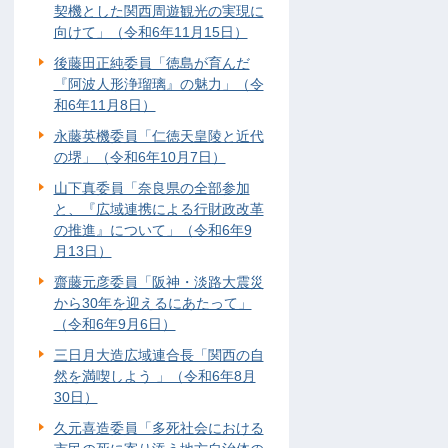
契機とした関西周遊観光の実現に
向けて」（令和6年11月15日）
後藤田正純委員「徳島が育んだ
『阿波人形浄瑠璃』の魅力」（令
和6年11月8日）
永藤英機委員「仁徳天皇陵と近代
の堺」（令和6年10月7日）
山下真委員「奈良県の全部参加
と、『広域連携による行財政改革
の推進』について」（令和6年9
月13日）
齋藤元彦委員「阪神・淡路大震災
から30年を迎えるにあたって」
（令和6年9月6日）
三日月大造広域連合長「関西の自
然を満喫しよう 」（令和6年8月
30日）
久元喜造委員「多死社会における