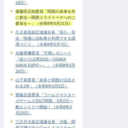
18日）
後藤田正純委員「関西の未来を共
に創る～関西ミライトークへのご
参加を～」（令和8年5月21日）
久元喜造副広域連合長「安心・安
全・快適に自転車を利用できる環
境づくり」（令和8年5月7日）
永藤英機委員「万博レガシーと
『紐とけば堺2026～OSAKA
SAKAI EXPO～』」（令和8年3月
16日）
山下真委員「奈良と関西が注目さ
れる1年」（令和8年3月5日）
齋藤元彦委員「ワールドマスター
ズゲームズ2027関西」3月2日一
般エントリー開始！（令和8年2
月20日）
三日月大造広域連合長「大阪・関
西万博の次はワールドマスターズ