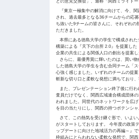
との意見交換会」、通称「関西ミライトー
『東京一極集中の解消に向けて、今、関
され、過去最多となる36チームからの応
ち抜いた9チームの皆さんに、それぞれの
ただきました。
本県にある徳島大学の学生で構成された
構築による『天下の台所 2.0』を提案し
企業の共生による関係人口の創出を提案した
さらに、最優秀賞に輝いたのは、買い物代
した徳島大学の学生を含む合同チーム「ス
心強く感じました。いずれのチームの提案
斬新な切り口と柔軟な発想に満ちており、
また、プレゼンテーション終了後に行わ
査員だけでなく、関西広域連合構成団体の
われました。同世代のネットワークを広げ
を目の当たりにし、関西の持つポテンシャ
さて、この熱気を受け継ぐ形で、いよい
がスタートしております。 今年度の政策
ップデートに向けた地域活力の再編～』で
枠組みにとらわれない柔軟な発想で、関西