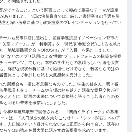
ク」が開催されました。
西ができること』という関西にとって極めて重要なテーマが設定
募がありました。当日の決勝審査では、厳しい書類審査の予選を勝
熱意と深い考察に基づく政策提案のプレゼンテーションを行ってい
チームも見事決勝に進出し、産官学連携型イノベーション都市の
た「矢部ぇチーム」が「特別賞」を、現代版“参勤交代”による地域と
「地域実践研究会 NOROSHI」が「入賞」を果たしました。
行などのアプリ活用による“共助”プラットフォームの構築を提案
チューデンツ」でした。本県の学生たちの素晴らしい活躍を大変
も、綿密な現状分析に基づく論理性だけでなく、若者ならではの
審査員として参加した私も大変感銘を受けました。
れた懇親会も非常に有意義なものでした。学生の皆さん、我々審
若手職員も交え、チームや立場の枠を越えた活発な意見交換が行
るとともに、関西の未来について直接熱く語り合う若者たちの姿
ルと明るい未来を確信いたしました。
よ令和8年度鳥取県で開催される 「関西ミライトーク」の募集
テーマは、『人口減少の波を乗りこなせ！～「シン・関西」へのア
す。人口減少という避けられない波に正面から向き合い、既存の
ならではの強みを最大限に活かす政策提案を求めています。