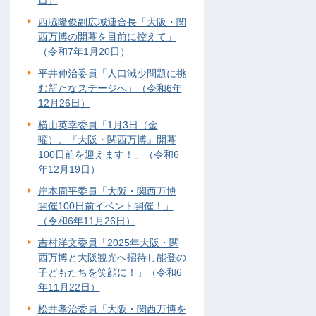
日）
西脇隆俊副広域連合長「大阪・関
西万博の開幕を目前に控えて」
（令和7年1月20日）
平井伸治委員「人口減少問題に挑
む新たなステージへ」（令和6年
12月26日）
横山英幸委員「1月3日（金
曜）、『大阪・関西万博』開幕
100日前を迎えます！」（令和6
年12月19日）
岸本周平委員「大阪・関西万博
開催100日前イベント開催！」
（令和6年11月26日）
吉村洋文委員「2025年大阪・関
西万博と大阪観光へ招待し能登の
子どもたちを笑顔に！」（令和6
年11月22日）
松井孝治委員「大阪・関西万博を