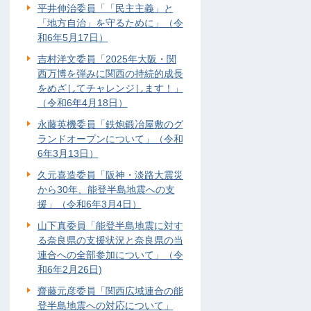
平井伸治委員「「民主主義」と
「地方自治」を守るために」（令
和6年5月17日）
吉村洋文委員「2025年大阪・関
西万博を弾みに関西の持続的成長
をめざしてチャレンジします！」
（令和6年4月18日）
永藤英機委員「鉄炮鍛冶屋敷のグ
ランドオープンについて」（令和
6年3月13日）
久元喜造委員「阪神・淡路大震災
から30年、能登半島地震への支
援」（令和6年3月4日）
山下真委員「能登半島地震に対す
る奈良県の支援状況と奈良県の当
連合への全部参加について」（令
和6年2月26日)
齋藤元彦委員「関西広域連合の能
登半島地震への対応について」