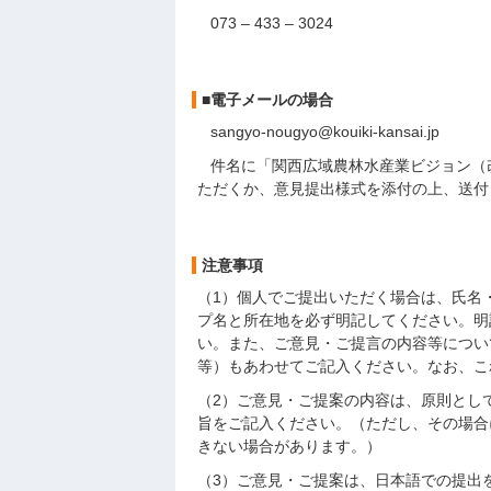
073 – 433 – 3024
■電子メールの場合
sangyo-nougyo@kouiki-kansai.jp
件名に「関西広域農林水産業ビジョン（改
ただくか、意見提出様式を添付の上、送付
注意事項
（1）個人でご提出いただく場合は、氏名
プ名と所在地を必ず明記してください。明
い。また、ご意見・ご提言の内容等につい
等）もあわせてご記入ください。なお、こ
（2）ご意見・ご提案の内容は、原則とし
旨をご記入ください。（ただし、その場合
きない場合があります。）
（3）ご意見・ご提案は、日本語での提出