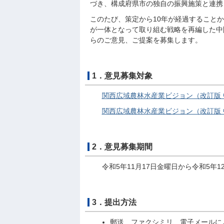
づき、構成府県市の独自の振興施策と連携
このたび、策定から10年が経過すること
が一体となって取り組む戦略を再編した中
らのご意見、ご提案を募集します。
1．意見募集対象
関西広域農林水産業ビジョン（改訂版 中間
関西広域農林水産業ビジョン（改訂版 中間
2．意見募集期間
令和5年11月17日金曜日から令和5年1
3．提出方法
郵送、ファクシミリ、電子メールに