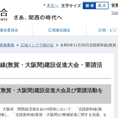
本文へ
背
文字サイズ
Sel
連合委員会
広域連合議会
計画・ビジ
実施事務
広域インフラ検討会
令和5年11月30日北陸新幹線(敦
幹線(敦賀・大阪間)建設促進大会・要請活
線(敦賀・大阪間)建設促進大会及び要請活動を
府、大阪府、関西経済連合会の4団体において、「北陸新幹線(敦
開催し、「北陸新幹線(敦賀・大阪間)の整備促進に関する決議」を