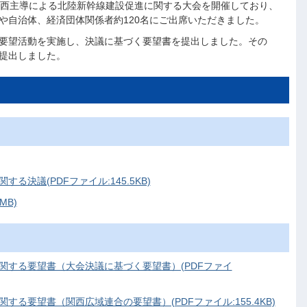
関西主導による北陸新幹線建設促進に関する大会を開催しており、
や自治体、経済団体関係者約120名にご出席いただきました。
要望活動を実施し、決議に基づく要望書を提出しました。その
提出しました。
決議(PDFファイル:145.5KB)
MB)
関する要望書（大会決議に基づく要望書）(PDFファイ
る要望書（関西広域連合の要望書）(PDFファイル:155.4KB)