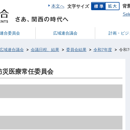
本文へ
背
文字サイズ
Sel
連合委員会
広域連合議会
計画・ビジ
広域連合議会
会議日程、結果
委員会結果
令和7年度
令和7
回防災医療常任委員会