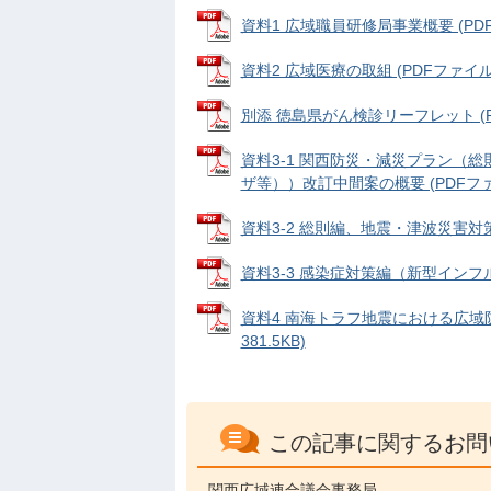
資料1 広域職員研修局事業概要 (PDFフ
資料2 広域医療の取組 (PDFファイル: 
別添 徳島県がん検診リーフレット (PDF
資料3-1 関西防災・減災プラン（
ザ等））改訂中間案の概要 (PDFファイル
資料3-2 総則編、地震・津波災害対策編
資料3-3 感染症対策編（新型インフル
資料4 南海トラフ地震における広域
381.5KB)
この記事に関するお問
関西広域連合議会事務局