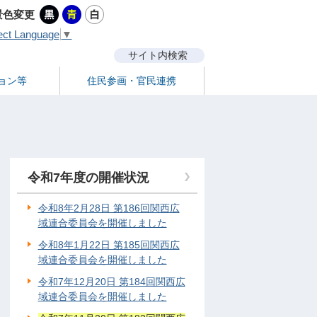
景色変更
ect Language
▼
サイト内検索
ョン等
住民参画・官民連携
令和7年度の開催状況
令和8年2月28日 第186回関西広
域連合委員会を開催しました
令和8年1月22日 第185回関西広
域連合委員会を開催しました
令和7年12月20日 第184回関西広
域連合委員会を開催しました