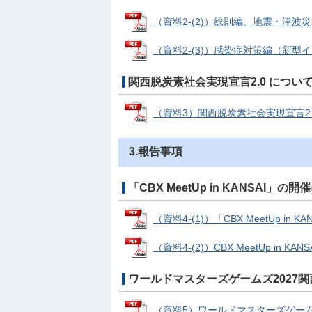
（資料2-(2)）総則編、地震・津波災害
（資料2-(3)）感染症対策編（新型イン
関西脱炭素社会実現宣言2.0 につい
（資料3）関西脱炭素社会実現宣言2.0 に
3.報告事項
「CBX MeetUp in KANSAI」の
（資料4-(1)）「CBX MeetUp in 
（資料4-(2)）CBX MeetUp in KAN
ワールドマスターズゲームズ2027
（資料5）ワールドマスターズゲーム