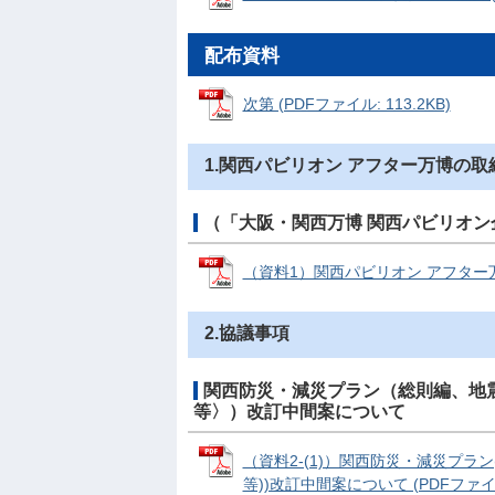
配布資料
次第 (PDFファイル: 113.2KB)
1.関西パビリオン アフター万博の
（「大阪・関西万博 関西パビリオ
（資料1）関西パビリオン アフター万博の
2.協議事項
関西防災・減災プラン（総則編、地
等〉）改訂中間案について
（資料2-(1)）関西防災・減災プラ
等))改訂中間案について (PDFファイル: