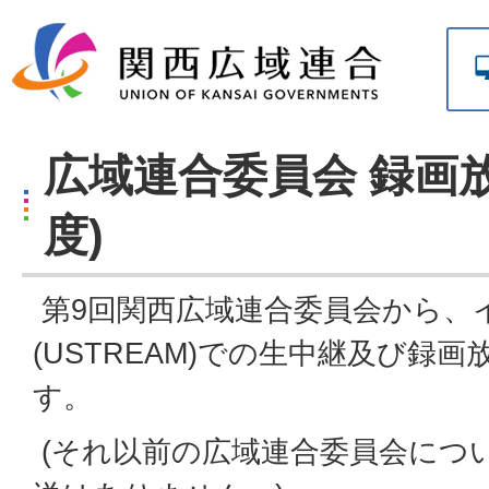
広域連合委員会 録画放
度)
第9回関西広域連合委員会から、
(
USTREAM)
での生中継及び録画
す。
(それ以前の広域連合委員会につ