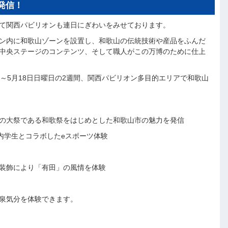
発信！
て関西パビリオンも連日にぎわいをみせております。
ン内に和歌山ゾーンを設置し、和歌山の伝統技術や産品をふんだ
中央ステージのコンテンツ、そして職人がこの万博のために仕上
～5月18日日曜日の2週間、関西パビリオン多目的エリアで和歌山
宮の大祭である和歌祭をはじめとした和歌山市の魅力を発信
内学生とコラボしたeスポーツ体験
装飾により「有田」の風情を体験
泉気分を体験できます。