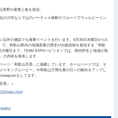
と紀美野の産業と食を発信。
日は紀の川市ならではのバーチャル体験やフルーツでウェルビーイン
ン以外の施設でも催事イベントを行います。4月30日水曜日から5
SE」で、和歌山県内の地場産業の歴史や伝統技術を発信する「和歌
日月曜日まで、TEAM EXPOパビリオンでは、県内学生と地域が地
」の内容を発表します。
ページ「和歌山百景」に掲載しています。ホームページでは、そ
メイキングムービー」や和歌山万博出展の日々の動向をアップし
tagramもしてます。
百景」＞
25/index.html
npaku/