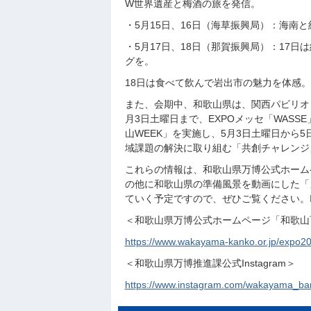
W世界遺産と梅酒の旅を発信。
・5月15日、16日（海草振興局）：海南
・5月17日、18日（那賀振興局）：17
グを。
18日は食べて飲んで岩出市の魅力を体感。
また、会期中、和歌山県は、関西パビリオ
月3日土曜日まで、EXPOメッセ「WAS
山WEEK」を実施し、5月3日土曜日から5
域課題の解決に取り組む「共創チャレンジ
これらの情報は、和歌山県万博公式ホーム
の他に和歌山県の準備風景を動画にした「
ていく予定ですので、ぜひご覧ください。Ins
＜和歌山県万博公式ホームページ「和歌山
https://www.wakayama-kanko.or.jp/expo20
＜和歌山県万博推進課公式Instagram＞
https://www.instagram.com/wakayama_ba