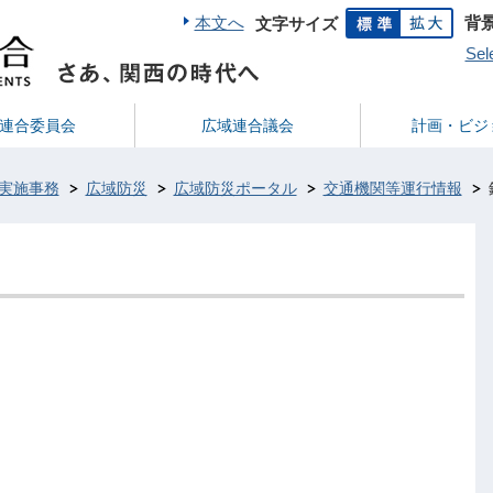
本文へ
背
文字サイズ
Sel
連合委員会
広域連合議会
計画・ビジ
実施事務
広域防災
広域防災ポータル
交通機関等運行情報