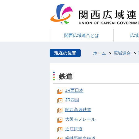
関西広域連合とは
広域
現在の位置
ホーム
広域連合
鉄道
JR西日本
JR四国
関西高速鉄道
大阪モノレール
近江鉄道
嵯峨野観光鉄道