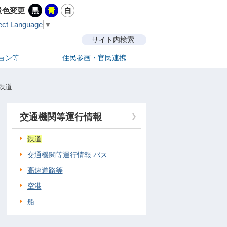
景色変更
ect Language
▼
サイト内検索
ョン等
住民参画・官民連携
鉄道
交通機関等運行情報
鉄道
交通機関等運行情報 バス
高速道路等
空港
船