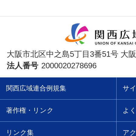
大阪市北区中之島5丁目3番51号 大
法人番号
2000020278696
関西広域連合例規集
サ
著作権・リンク
よ
リンク集
ア