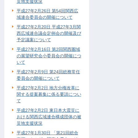
災地支援状況
平成27年2月26日 第54回関西広
域連合委員会の開催について
平成27年2月20日 平成27年3月関
西広域連合議会定例会の開催及び
予定議案について
平成27年2月16日 第2回関西圏域
の展望研究会小委員会の開催につ
いて
平成27年2月9日 第24回総務常任
委員会の開催について
平成27年2月2日 地方分権改革に
関する提案募集に係る要請につい
て
平成27年2月2日 東日本大震災に
おける関西広域連合構成団体の被
災地支援状況
平成27年1月30日 「第21回総合