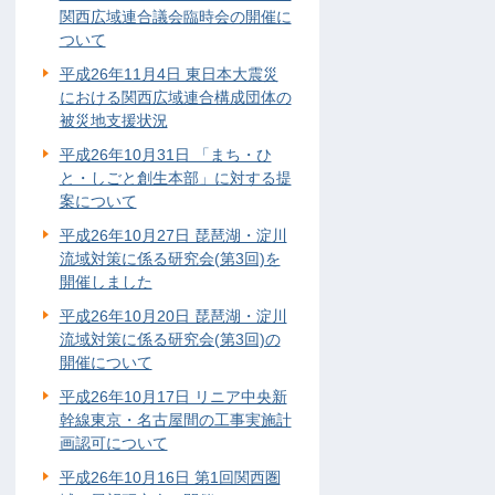
関西広域連合議会臨時会の開催に
ついて
平成26年11月4日 東日本大震災
における関西広域連合構成団体の
被災地支援状況
平成26年10月31日 「まち・ひ
と・しごと創生本部」に対する提
案について
平成26年10月27日 琵琶湖・淀川
流域対策に係る研究会(第3回)を
開催しました
平成26年10月20日 琵琶湖・淀川
流域対策に係る研究会(第3回)の
開催について
平成26年10月17日 リニア中央新
幹線東京・名古屋間の工事実施計
画認可について
平成26年10月16日 第1回関西圏