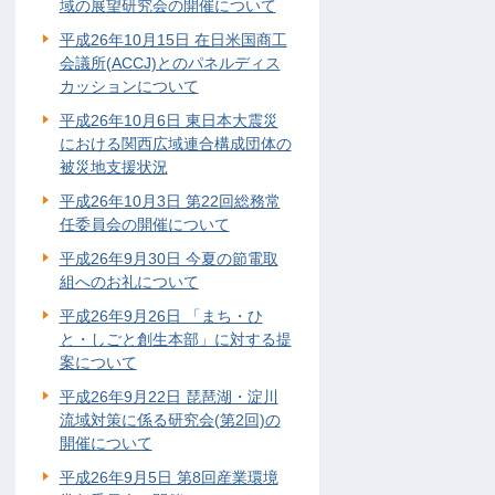
域の展望研究会の開催について
平成26年10月15日 在日米国商工
会議所(ACCJ)とのパネルディス
カッションについて
平成26年10月6日 東日本大震災
における関西広域連合構成団体の
被災地支援状況
平成26年10月3日 第22回総務常
任委員会の開催について
平成26年9月30日 今夏の節電取
組へのお礼について
平成26年9月26日 「まち・ひ
と・しごと創生本部」に対する提
案について
平成26年9月22日 琵琶湖・淀川
流域対策に係る研究会(第2回)の
開催について
平成26年9月5日 第8回産業環境