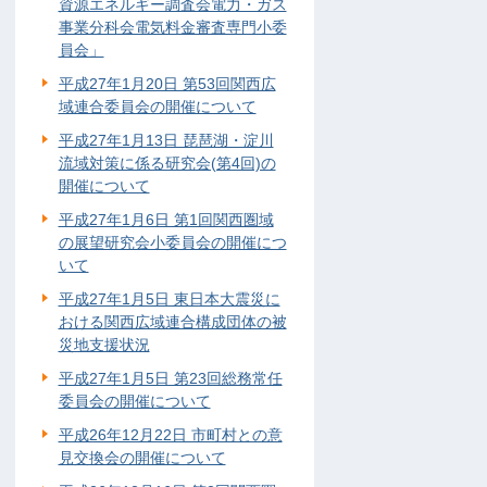
資源エネルギー調査会電力・ガス
事業分科会電気料金審査専門小委
員会」
平成27年1月20日 第53回関西広
域連合委員会の開催について
平成27年1月13日 琵琶湖・淀川
流域対策に係る研究会(第4回)の
開催について
平成27年1月6日 第1回関西圏域
の展望研究会小委員会の開催につ
いて
平成27年1月5日 東日本大震災に
おける関西広域連合構成団体の被
災地支援状況
平成27年1月5日 第23回総務常任
委員会の開催について
平成26年12月22日 市町村との意
見交換会の開催について