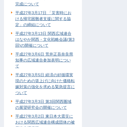
完成について
平成27年3月17日 「災害時にお
ける帰宅困難者支援に関する協
定」の締結について
平成27年3月13日 関西広域連合
はなやか関西・文化戦略会議(第3
回)の開催について
平成27年3月6日 荒井正吾奈良県
知事の広域連合参加表明につい
て
平成27年3月5日 経済の好循環実
現のための賃上げに向けた価格転
嫁対策の強化を求める緊急提言に
ついて
平成27年3月3日 第3回関西圏域
の展望研究会の開催について
平成27年3月2日 東日本大震災に
おける関西広域連合構成団体の被