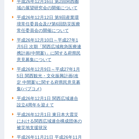
平成26年12月16日 第2回関西圏
域の展望研究会の開催について
平成26年12月12日 第9回産業環
境常任委員会及び第6回防災医療
常任委員会の開催について
平成26年12月10日～平成27年1
月5日 次期「関西広域救急医療連
携計画(中間案)」に関する府県民
意見募集について
平成26年12月9日～平成27年1月
5日 関西観光・文化振興計画(改
定 中間案)に関する府県民意見募
集(パブコメ)
平成26年12月1日 関西広域連合
設立4周年を迎えて
平成26年12月1日 東日本大震災
における関西広域連合構成団体の
被災地支援状況
平成26年11月21日 平成26年11月