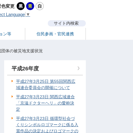
景色変更
ect Language
▼
サイト内検索
ョン等
住民参画・官民連携
成団体の被災地支援状況
平成26年度
平成27年3月25日 第55回関西広
域連合委員会の開催について
平成27年3月23日 関西広域連合
「京滋ドクターヘリ」の愛称決
定
平成27年3月23日 循環型社会づ
くりシンボルロゴマークに係る入
賞作品の決定およびロゴマークの