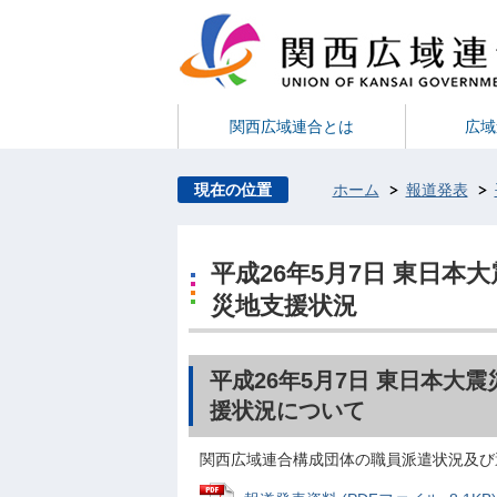
関西広域連合とは
広域
現在の位置
ホーム
報道発表
平成26年5月7日 東日
災地支援状況
平成26年5月7日 東日本
援状況について
関西広域連合構成団体の職員派遣状況及び