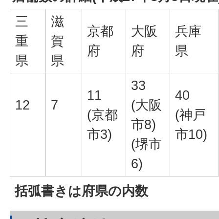
三
滋
京都
大阪
兵庫
重
賀
府
府
県
県
県
33
11
40
12
7
(大阪
(京都
(神戸
市8)
市3)
市10)
(堺市
6)
括弧書きは府県の内数