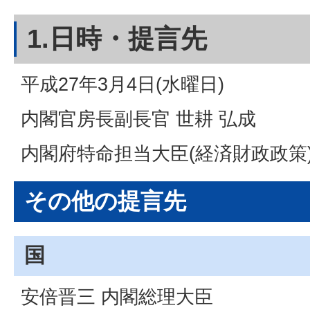
1.日時・提言先
平成27年3月4日(水曜日)
内閣官房長副長官 世耕 弘成
内閣府特命担当大臣(経済財政政策)
その他の提言先
国
安倍晋三 内閣総理大臣