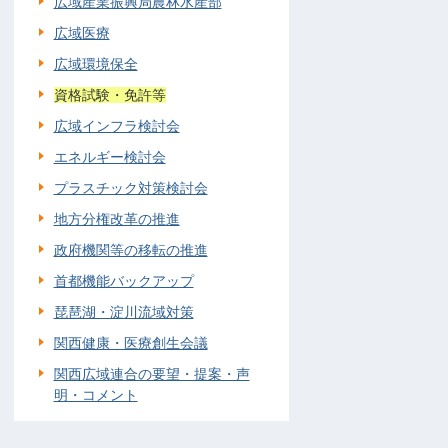
広域産業振興局農林水産部
広域医療
広域環境保全
資格試験・免許等
広域インフラ検討会
エネルギー検討会
プラスチック対策検討会
地方分権改革の推進
政府機関等の移転の推進
首都機能バックアップ
琵琶湖・淀川流域対策
関西健康・医療創生会議
関西広域連合の要望・提案・声
明・コメント