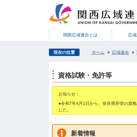
関西広域連合とは
広域
現在の位置
ホーム
広域連合
資格試験・免許等
お知らせ：
●令和7年4月1日から、奈良県所管の資
した。
新着情報